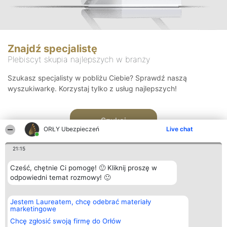
Znajdź specjalistę
Plebiscyt skupia najlepszych w branży
Szukasz specjalisty w pobliżu Ciebie? Sprawdź naszą
wyszukiwarkę. Korzystaj tylko z usług najlepszych!
Szukaj
ORŁY Ubezpieczeń
Live chat
21:15
Cześć, chętnie Ci pomogę! 🙂 Kliknij proszę w
odpowiedni temat rozmowy! 🙂
Organizator plebiscytu
Plebiscyt
Kontakt
Jestem Laureatem, chcę odebrać materiały
Bright Side Solutions sp. z o.
Laureaci
Kontakt
marketingowe
o. sp. k.
Lista
ul. Ruska 22
wszystkich
Chcę zgłosić swoją firmę do Orłów
Wrocław 50-079
Laureatów