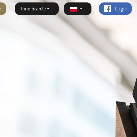
ę
Login
Inne branże