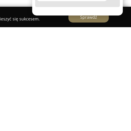
Sprawdź
ieszyć się sukcesem.
Gubina to licencjonowany pośrednik
cy z 20 znanymi towarzystwami, dzięki czemu
uktów dostosowanych do różnych potrzeb
dują się rozwiązania zarówno dla osób
rstw, obejmujące między innymi ubezpieczenia
 Assistance, a także polisy flotowe i dedykowane
 ochrony majątku obejmują ubezpieczenia
 także mienia firmowego.