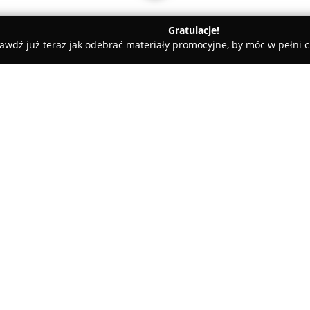
Gratulacje!
awdź już teraz jak odebrać materiały promocyjne, by móc w pełni c
ubin
UBEZPIECZENIA BOGDANOWICZ
O firmie:
Ubezpieczenia Bogdanowicz
z 
ubezpieczeniowy współpracują
umożliwia szeroki wybór prod
klientów. W ofercie firmy znaj
Pokaż więcej >>
prywatnych, jak i przedsiębio
komunikacyjne takie jak OC, AC,
przewoźnikom. Propozycje dla
mieszkań, domów w budowie, a