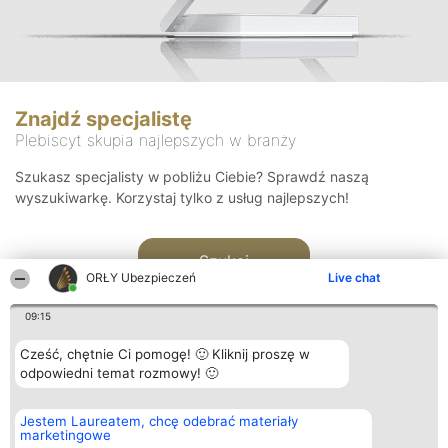
Znajdź specjalistę
Plebiscyt skupia najlepszych w branży
Szukasz specjalisty w pobliżu Ciebie? Sprawdź naszą
wyszukiwarkę. Korzystaj tylko z usług najlepszych!
Szukaj
ORŁY Ubezpieczeń
Live chat
09:15
Cześć, chętnie Ci pomogę! 🙂 Kliknij proszę w
odpowiedni temat rozmowy! 🙂
Organizator plebiscytu
Plebiscyt
Kontakt
Jestem Laureatem, chcę odebrać materiały
Bright Side Solutions sp. z o.
Laureaci
Kontakt
marketingowe
o. sp. k.
Lista