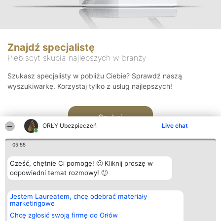
Znajdź specjalistę
Plebiscyt skupia najlepszych w branży
Szukasz specjalisty w pobliżu Ciebie? Sprawdź naszą
wyszukiwarkę. Korzystaj tylko z usług najlepszych!
Szukaj
ORŁY Ubezpieczeń
Live chat
05:55
Cześć, chętnie Ci pomogę! 🙂 Kliknij proszę w
odpowiedni temat rozmowy! 🙂
Organizator plebiscytu
Plebiscyt
Kontakt
Jestem Laureatem, chcę odebrać materiały
Bright Side Solutions sp. z o.
Laureaci
Kontakt
marketingowe
o. sp. k.
Lista
ul. Ruska 22
wszystkich
Chcę zgłosić swoją firmę do Orłów
Wrocław 50-079
Laureatów