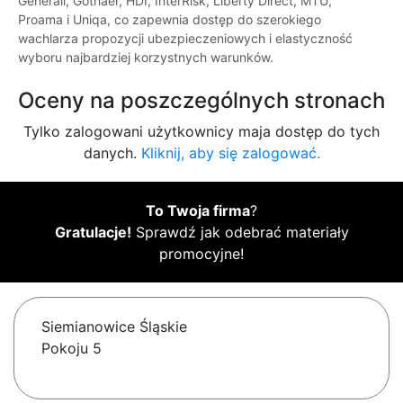
Generali, Gothaer, HDI, InterRisk, Liberty Direct, MTU,
Proama i Uniqa, co zapewnia dostęp do szerokiego
wachlarza propozycji ubezpieczeniowych i elastyczność
wyboru najbardziej korzystnych warunków.
Oceny na poszczególnych stronach
Tylko zalogowani użytkownicy maja dostęp do tych
danych.
Kliknij, aby się zalogować.
To Twoja firma
?
Gratulacje!
Sprawdź jak odebrać materiały
promocyjne!
Siemianowice Śląskie
Pokoju 5