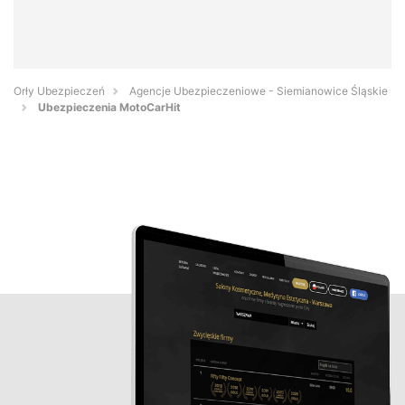
Orły Ubezpieczeń
Agencje Ubezpieczeniowe - Siemianowice Śląskie
Ubezpieczenia MotoCarHit