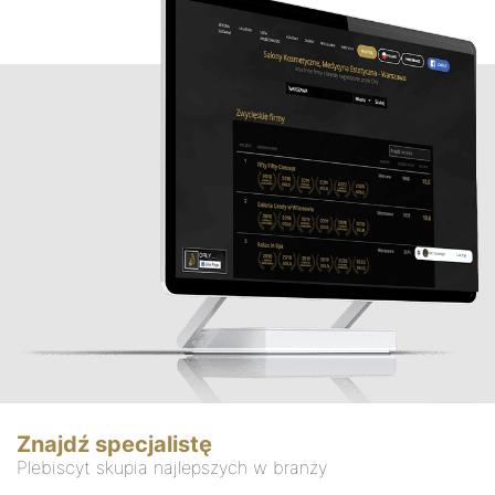
Znajdź specjalistę
Plebiscyt skupia najlepszych w branży