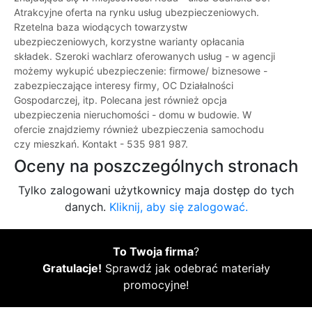
Atrakcyjne oferta na rynku usług ubezpieczeniowych.
Rzetelna baza wiodących towarzystw
ubezpieczeniowych, korzystne warianty opłacania
składek. Szeroki wachlarz oferowanych usług - w agencji
możemy wykupić ubezpieczenie: firmowe/ biznesowe -
zabezpieczające interesy firmy, OC Działalności
Gospodarczej, itp. Polecana jest również opcja
ubezpieczenia nieruchomości - domu w budowie. W
ofercie znajdziemy również ubezpieczenia samochodu
czy mieszkań. Kontakt - 535 981 987.
Oceny na poszczególnych stronach
Tylko zalogowani użytkownicy maja dostęp do tych
danych.
Kliknij, aby się zalogować.
To Twoja firma
?
Gratulacje!
Sprawdź jak odebrać materiały
promocyjne!