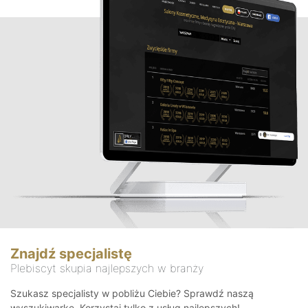
Znajdź specjalistę
Plebiscyt skupia najlepszych w branży
Szukasz specjalisty w pobliżu Ciebie? Sprawdź naszą
wyszukiwarkę. Korzystaj tylko z usług najlepszych!