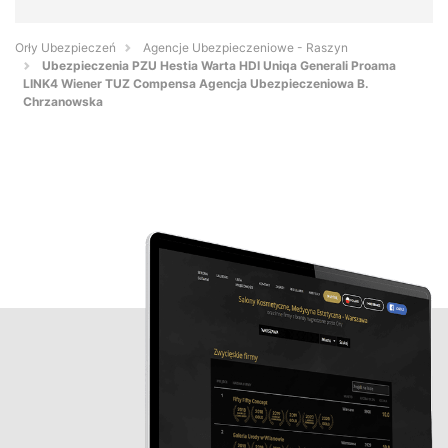
Orły Ubezpieczeń
Agencje Ubezpieczeniowe - Raszyn
Ubezpieczenia PZU Hestia Warta HDI Uniqa Generali Proama
LINK4 Wiener TUZ Compensa Agencja Ubezpieczeniowa B.
Chrzanowska