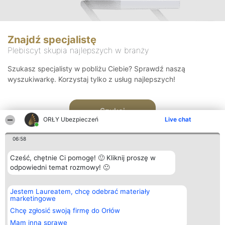
Znajdź specjalistę
Plebiscyt skupia najlepszych w branży
Szukasz specjalisty w pobliżu Ciebie? Sprawdź naszą
wyszukiwarkę. Korzystaj tylko z usług najlepszych!
Szukaj
ORŁY Ubezpieczeń
Live chat
06:58
Cześć, chętnie Ci pomogę! 🙂 Kliknij proszę w
odpowiedni temat rozmowy! 🙂
Organizator plebiscytu
Plebiscyt
Kontakt
Jestem Laureatem, chcę odebrać materiały
Bright Side Solutions sp. z o.
Laureaci
Kontakt
marketingowe
o. sp. k.
Lista
ul. Ruska 22
wszystkich
Chcę zgłosić swoją firmę do Orłów
Wrocław 50-079
Laureatów
Mam inną sprawę
KRS 0000749100 | Regon
Zasady