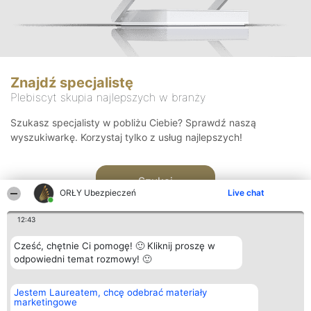
Znajdź specjalistę
Plebiscyt skupia najlepszych w branży
Szukasz specjalisty w pobliżu Ciebie? Sprawdź naszą
wyszukiwarkę. Korzystaj tylko z usług najlepszych!
Szukaj
ORŁY Ubezpieczeń
Live chat
12:43
Cześć, chętnie Ci pomogę! 🙂 Kliknij proszę w
odpowiedni temat rozmowy! 🙂
Organizator plebiscytu
Plebiscyt
Kontakt
Jestem Laureatem, chcę odebrać materiały
Bright Side Solutions sp. z o.
Laureaci
Kontakt
marketingowe
o. sp. k.
Lista