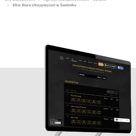
Eltor Biuro Ubezpieczeń w Świdniku