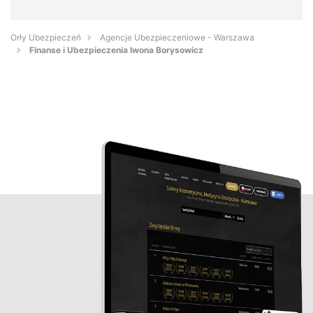
Orły Ubezpieczeń
Agencje Ubezpieczeniowe - Warszawa
Finanse i Ubezpieczenia Iwona Borysowicz