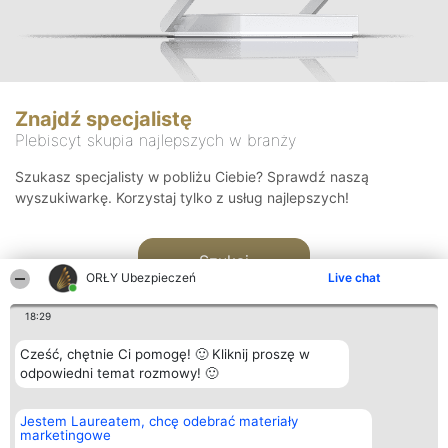
Znajdź specjalistę
Plebiscyt skupia najlepszych w branży
Szukasz specjalisty w pobliżu Ciebie? Sprawdź naszą
wyszukiwarkę. Korzystaj tylko z usług najlepszych!
Szukaj
ORŁY Ubezpieczeń
Live chat
18:29
Cześć, chętnie Ci pomogę! 🙂 Kliknij proszę w
odpowiedni temat rozmowy! 🙂
Organizator plebiscytu
Plebiscyt
Kontakt
Jestem Laureatem, chcę odebrać materiały
Bright Side Solutions sp. z o.
Laureaci
Kontakt
marketingowe
o. sp. k.
Lista