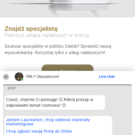
Znajdź specjalistę
Plebiscyt skupia najlepszych w branży
Szukasz specjalisty w pobliżu Ciebie? Sprawdź naszą
wyszukiwarkę. Korzystaj tylko z usług najlepszych!
Szukaj
ORŁY Ubezpieczeń
Live chat
22:27
Cześć, chętnie Ci pomogę! 🙂 Kliknij proszę w
odpowiedni temat rozmowy! 🙂
Organizator plebiscytu
Plebiscyt
Kontakt
Jestem Laureatem, chcę odebrać materiały
Bright Side Solutions sp. z o.
Laureaci
Kontakt
marketingowe
o. sp. k.
Lista
ul. Ruska 22
wszystkich
Chcę zgłosić swoją firmę do Orłów
Wrocław 50-079
Laureatów