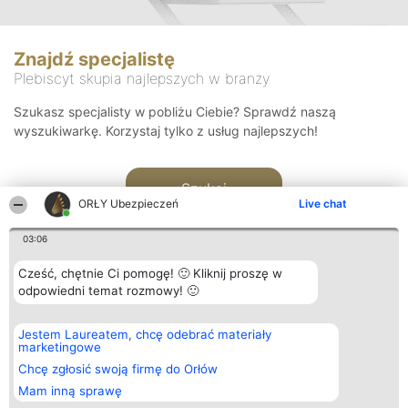
Znajdź specjalistę
Plebiscyt skupia najlepszych w branży
Szukasz specjalisty w pobliżu Ciebie? Sprawdź naszą
wyszukiwarkę. Korzystaj tylko z usług najlepszych!
Szukaj
ORŁY Ubezpieczeń
Live chat
03:06
Cześć, chętnie Ci pomogę! 🙂 Kliknij proszę w
odpowiedni temat rozmowy! 🙂
Organizator plebiscytu
Plebiscyt
Kontakt
Jestem Laureatem, chcę odebrać materiały
Bright Side Solutions sp. z o.
Laureaci
Kontakt
marketingowe
o. sp. k.
Lista
ul. Ruska 22
wszystkich
Chcę zgłosić swoją firmę do Orłów
Wrocław 50-079
Laureatów
Mam inną sprawę
KRS 0000749100 | Regon
Zasady
381313360 | NIP 8943132676
Regulamin