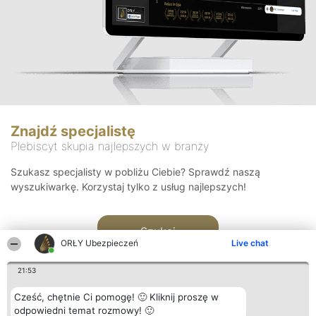
Znajdź specjalistę
Plebiscyt skupia najlepszych w branży
Szukasz specjalisty w pobliżu Ciebie? Sprawdź naszą
wyszukiwarkę. Korzystaj tylko z usług najlepszych!
Szukaj
ORŁY Ubezpieczeń
Live chat
21:53
Cześć, chętnie Ci pomogę! 🙂 Kliknij proszę w
odpowiedni temat rozmowy! 🙂