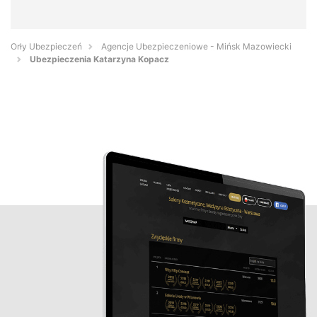
Orły Ubezpieczeń
Agencje Ubezpieczeniowe - Mińsk Mazowiecki
Ubezpieczenia Katarzyna Kopacz