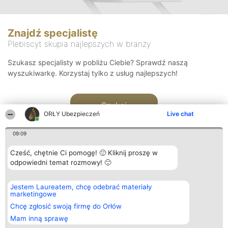
Znajdź specjalistę
Plebiscyt skupia najlepszych w branży
Szukasz specjalisty w pobliżu Ciebie? Sprawdź naszą
wyszukiwarkę. Korzystaj tylko z usług najlepszych!
Szukaj
ORŁY Ubezpieczeń
Live chat
09:09
Cześć, chętnie Ci pomogę! 🙂 Kliknij proszę w
odpowiedni temat rozmowy! 🙂
Organizator plebiscytu
Plebiscyt
Kontakt
Jestem Laureatem, chcę odebrać materiały
Bright Side Solutions sp. z o.
Laureaci
Kontakt
marketingowe
o. sp. k.
Lista
ul. Ruska 22
wszystkich
Chcę zgłosić swoją firmę do Orłów
Wrocław 50-079
Laureatów
Mam inną sprawę
KRS 0000749100 | Regon
Zasady
381313360 | NIP 8943132676
Regulamin