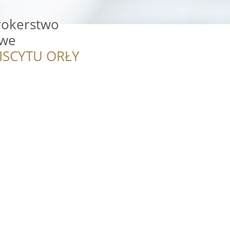
rokerstwo
owe
ISCYTU ORŁY