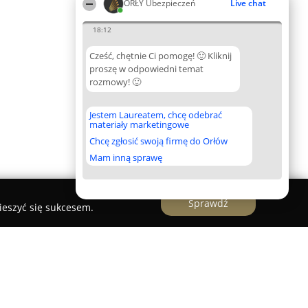
ORŁY Ubezpieczeń
Live chat
18:12
Cześć, chętnie Ci pomogę! 🙂 Kliknij
proszę w odpowiedni temat
rozmowy! 🙂
Jestem Laureatem, chcę odebrać
materiały marketingowe
Chcę zgłosić swoją firmę do Orłów
Mam inną sprawę
Sprawdź
ieszyć się sukcesem.