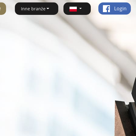
ę
Login
Inne branże