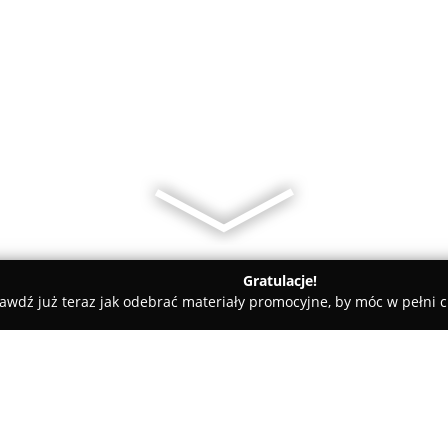
Gratulacje!
awdź już teraz jak odebrać materiały promocyjne, by móc w pełni c
Radom
Kobyłecki K. Brokerstwo ubezpieczeniowe