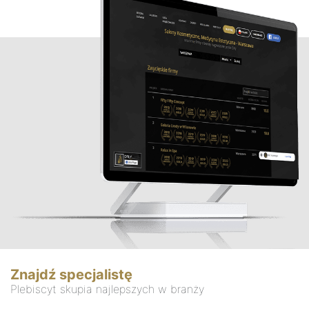
Znajdź specjalistę
Plebiscyt skupia najlepszych w branży