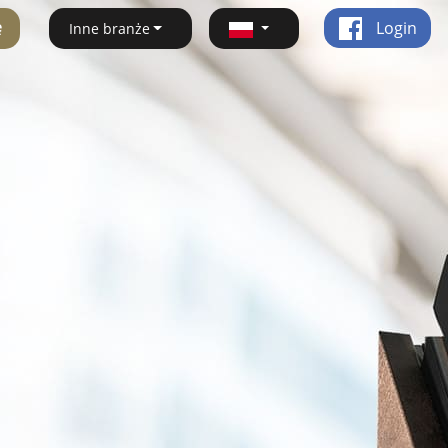
ę
Login
Inne branże