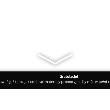
Gratulacje!
awdź już teraz jak odebrać materiały promocyjne, by móc w pełni c
rzebnica
PZU Ubezpieczenia Trzebnica - Agent Krzysztof Hern