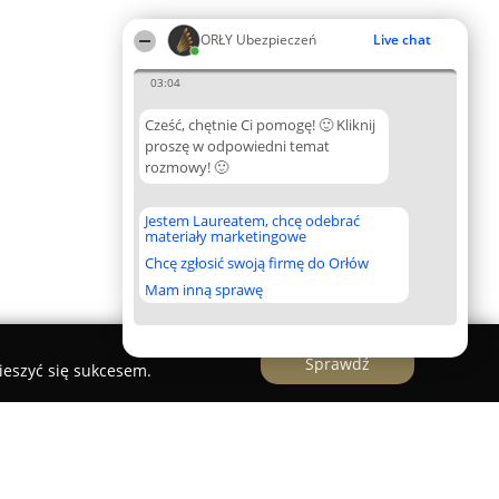
ORŁY Ubezpieczeń
Live chat
03:04
Cześć, chętnie Ci pomogę! 🙂 Kliknij
proszę w odpowiedni temat
rozmowy! 🙂
Jestem Laureatem, chcę odebrać
materiały marketingowe
Chcę zgłosić swoją firmę do Orłów
Mam inną sprawę
Sprawdź
ieszyć się sukcesem.
er