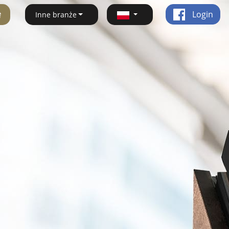
ę
Login
Inne branże