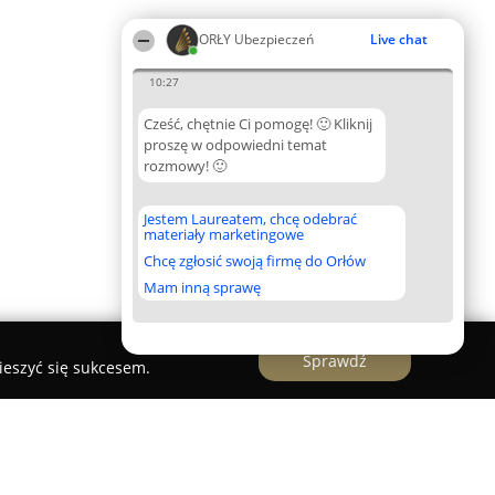
ORŁY Ubezpieczeń
Live chat
10:27
Cześć, chętnie Ci pomogę! 🙂 Kliknij
proszę w odpowiedni temat
rozmowy! 🙂
Jestem Laureatem, chcę odebrać
materiały marketingowe
Chcę zgłosić swoją firmę do Orłów
Mam inną sprawę
Sprawdź
ieszyć się sukcesem.