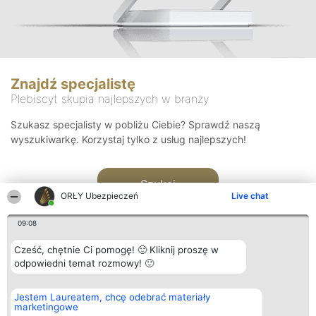
Znajdź specjalistę
Plebiscyt skupia najlepszych w branży
Szukasz specjalisty w pobliżu Ciebie? Sprawdź naszą
wyszukiwarkę. Korzystaj tylko z usług najlepszych!
Szukaj
ORŁY Ubezpieczeń
Live chat
09:08
Cześć, chętnie Ci pomogę! 🙂 Kliknij proszę w
odpowiedni temat rozmowy! 🙂
Organizator plebiscytu
Plebiscyt
Kontakt
Jestem Laureatem, chcę odebrać materiały
Bright Side Solutions sp. z o.
Laureaci
Kontakt
marketingowe
o. sp. k.
Lista