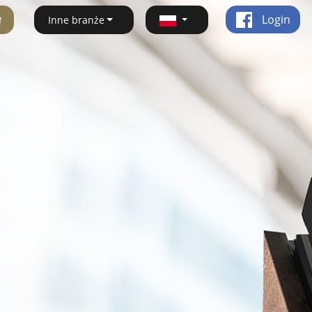
ę
Login
Inne branże