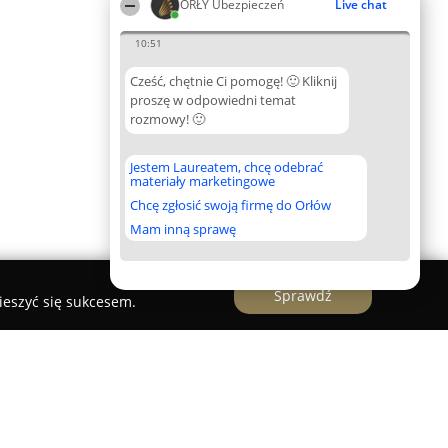
ORŁY Ubezpieczeń
Live chat
10:51
Cześć, chętnie Ci pomogę! 🙂 Kliknij
proszę w odpowiedni temat
rozmowy! 🙂
Jestem Laureatem, chcę odebrać
materiały marketingowe
Chcę zgłosić swoją firmę do Orłów
Mam inną sprawę
Sprawdź
ieszyć się sukcesem.