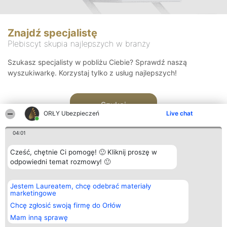
Znajdź specjalistę
Plebiscyt skupia najlepszych w branży
Szukasz specjalisty w pobliżu Ciebie? Sprawdź naszą
wyszukiwarkę. Korzystaj tylko z usług najlepszych!
Szukaj
ORŁY Ubezpieczeń
Live chat
04:01
Cześć, chętnie Ci pomogę! 🙂 Kliknij proszę w
odpowiedni temat rozmowy! 🙂
Organizator plebiscytu
Plebiscyt
Kontakt
Jestem Laureatem, chcę odebrać materiały
Bright Side Solutions sp. z o.
Laureaci
Kontakt
marketingowe
o. sp. k.
Lista
ul. Ruska 22
wszystkich
Chcę zgłosić swoją firmę do Orłów
Wrocław 50-079
Laureatów
Mam inną sprawę
KRS 0000749100 | Regon
Zasady
381313360 | NIP 8943132676
Regulamin