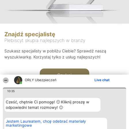
Znajdź specjalistę
Plebiscyt skupia najlepszych w branży
Szukasz specjalisty w pobliżu Ciebie? Sprawdź naszą
wyszukiwarkę. Korzystaj tylko z usług najlepszych!
Szukaj
ORŁY Ubezpieczeń
Live chat
10:35
Cześć, chętnie Ci pomogę! 🙂 Kliknij proszę w
odpowiedni temat rozmowy! 🙂
Organizator plebiscytu
Plebiscyt
Kontakt
Jestem Laureatem, chcę odebrać materiały
Bright Side Solutions sp. z o.
Laureaci
Kontakt
marketingowe
o. sp. k.
Lista