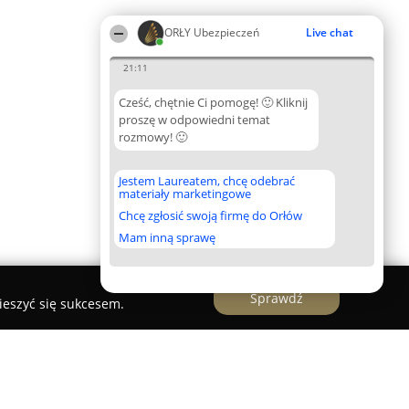
ORŁY Ubezpieczeń
Live chat
21:11
Cześć, chętnie Ci pomogę! 🙂 Kliknij
proszę w odpowiedni temat
rozmowy! 🙂
Jestem Laureatem, chcę odebrać
materiały marketingowe
Chcę zgłosić swoją firmę do Orłów
Mam inną sprawę
Sprawdź
ieszyć się sukcesem.