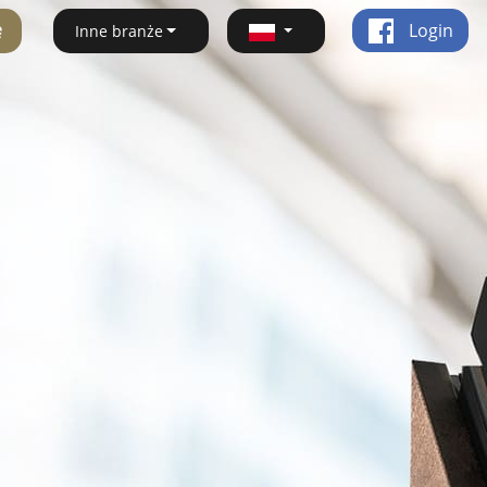
ę
Login
Inne branże