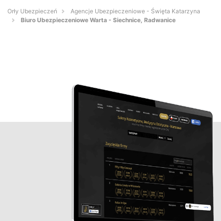
Orły Ubezpieczeń
Agencje Ubezpieczeniowe - Święta Katarzyna
Biuro Ubezpieczeniowe Warta - Siechnice, Radwanice