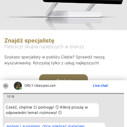
Znajdź specjalistę
Plebiscyt skupia najlepszych w branży
Szukasz specjalisty w pobliżu Ciebie? Sprawdź naszą
wyszukiwarkę. Korzystaj tylko z usług najlepszych!
Szukaj
ORŁY Ubezpieczeń
Live chat
12:18
Cześć, chętnie Ci pomogę! 🙂 Kliknij proszę w
odpowiedni temat rozmowy! 🙂
Organizator plebiscytu
Plebiscyt
Kontakt
Jestem Laureatem, chcę odebrać materiały
Bright Side Solutions sp. z o.
Laureaci
Kontakt