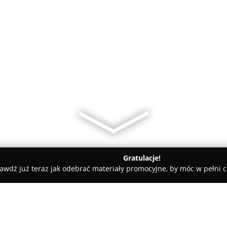
Gratulacje!
awdź już teraz jak odebrać materiały promocyjne, by móc w pełni c
owiat nowotarski
Agencja Ubezpieczeniowa Elżbieta Święchow