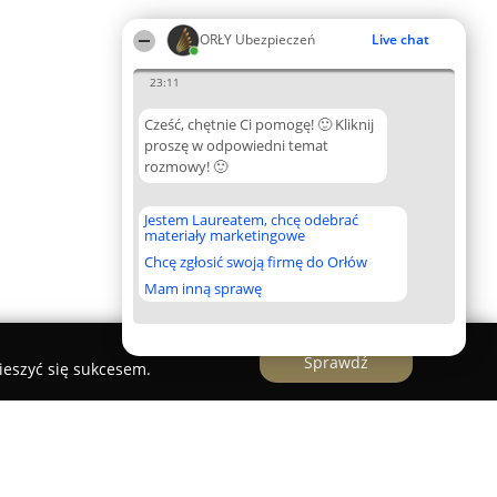
ORŁY Ubezpieczeń
Live chat
23:11
Cześć, chętnie Ci pomogę! 🙂 Kliknij
proszę w odpowiedni temat
rozmowy! 🙂
Jestem Laureatem, chcę odebrać
materiały marketingowe
Chcę zgłosić swoją firmę do Orłów
Mam inną sprawę
Sprawdź
ieszyć się sukcesem.
icz