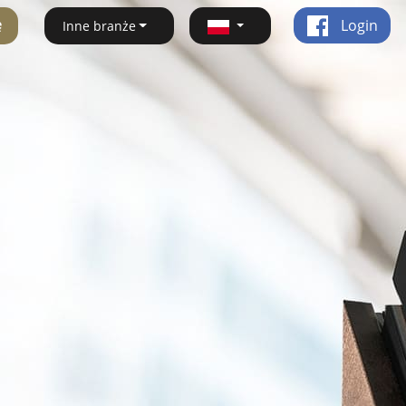
ę
Login
Inne branże