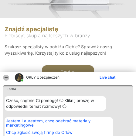
Znajdź specjalistę
Plebiscyt skupia najlepszych w branży
Szukasz specjalisty w pobliżu Ciebie? Sprawdź naszą
wyszukiwarkę. Korzystaj tylko z usług najlepszych!
Szukaj
ORŁY Ubezpieczeń
Live chat
09:04
Cześć, chętnie Ci pomogę! 🙂 Kliknij proszę w
odpowiedni temat rozmowy! 🙂
Organizator plebiscytu
Plebiscyt
Kontakt
Jestem Laureatem, chcę odebrać materiały
Bright Side Solutions sp. z o.
Laureaci
Kontakt
marketingowe
o. sp. k.
Lista
ul. Ruska 22
wszystkich
Chcę zgłosić swoją firmę do Orłów
Wrocław 50-079
Laureatów