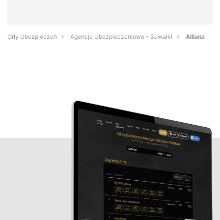
Orły Ubezpieczeń
Agencje Ubezpieczeniowe - Suwałki
Allianz