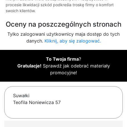
procesie likwidacji szkód podkreśla troskę firmy o komfort
swoich klientów.
Oceny na poszczególnych stronach
Tylko zalogowani użytkownicy maja dostęp do tych
danych.
Kliknij, aby się zalogować.
To Twoja firma
?
Gratulacje!
Sprawdź jak odebrać materiały
promocyjne!
Suwałki
Teofila Noniewicza 57