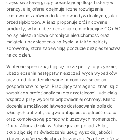
część światowej grupy posiadającej długą historię w
branży, a jej oferta obejmuje liczne rozwiązania
skierowane zarówno do klientów indywidualnych, jak i
przedsiębiorców. Allianz proponuje zróżnicowane
produkty, w tym ubezpieczenia komunikacyjne OC i AC,
polisy mieszkaniowe chroniące nieruchomość oraz
majątek, ubezpieczenia na życie, a także pakiety
zdrowotne, które zapewniają poczucie bezpieczeństwa
na co dzień.
W ofercie spółki znajdują się także polisy turystyczne,
ubezpieczenia następstw nieszczęśliwych wypadków
oraz produkty dedykowane firmom i właścicielom
gospodarstw rolnych. Pracujący tam agenci znani są z
wysokiego profesjonalizmu oraz rzetelności i udzielają
wsparcia przy wyborze odpowiedniej ochrony. Klienci
doceniają możliwość łatwego dostosowania polis do
własnych potrzeb, co gwarantuje oszczędność czasu
oraz kompleksową pomoc w kluczowych momentach.
Grupa Allianz działa w Polsce już od ponad 25 lat,
skupiając się na świadczeniu usług wysokiej jakości,
którym zaufało wielu ubezpieczonych. Przejrzystość w