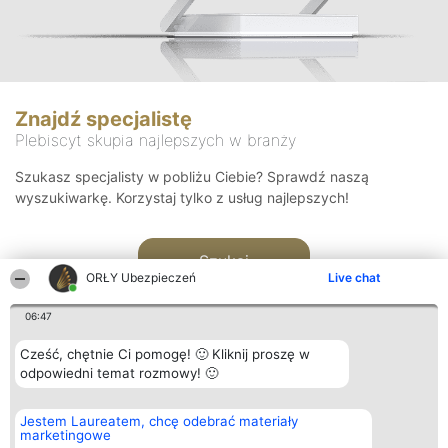
Znajdź specjalistę
Plebiscyt skupia najlepszych w branży
Szukasz specjalisty w pobliżu Ciebie? Sprawdź naszą
wyszukiwarkę. Korzystaj tylko z usług najlepszych!
Szukaj
ORŁY Ubezpieczeń
Live chat
06:47
Cześć, chętnie Ci pomogę! 🙂 Kliknij proszę w
odpowiedni temat rozmowy! 🙂
Organizator plebiscytu
Plebiscyt
Kontakt
Jestem Laureatem, chcę odebrać materiały
Bright Side Solutions sp. z o.
Laureaci
Kontakt
marketingowe
o. sp. k.
Lista