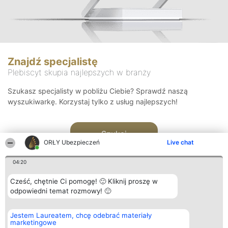
Znajdź specjalistę
Plebiscyt skupia najlepszych w branży
Szukasz specjalisty w pobliżu Ciebie? Sprawdź naszą
wyszukiwarkę. Korzystaj tylko z usług najlepszych!
Szukaj
ORŁY Ubezpieczeń
Live chat
04:20
Cześć, chętnie Ci pomogę! 🙂 Kliknij proszę w
odpowiedni temat rozmowy! 🙂
Organizator plebiscytu
Plebiscyt
Kontakt
Jestem Laureatem, chcę odebrać materiały
Bright Side Solutions sp. z o.
Laureaci
Kontakt
marketingowe
o. sp. k.
Lista