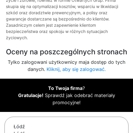
życie i zdrowie, również w formie Otwartych Grup. Firma
skupia się na optymalizacji kosztów, wsparciu w likwidacji
szkód oraz doradztwie prewencyjnym, a polisy oraz
gwarancje dostarczane są bezpośrednio do klientów.
Zasadniczym celem jest zapewnienie klientom
bezpieczeństwa oraz spokoju w różnych sytuacjach
życiowych.
Oceny na poszczególnych stronach
Tylko zalogowani użytkownicy maja dostęp do tych
danych.
Kliknij, aby się zalogować.
To Twoja firma
?
Gratulacje!
Sprawdź jak odebrać materiały
promocyjne!
Łódź