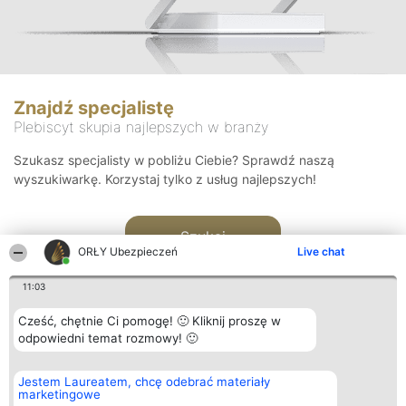
Znajdź specjalistę
Plebiscyt skupia najlepszych w branży
Szukasz specjalisty w pobliżu Ciebie? Sprawdź naszą
wyszukiwarkę. Korzystaj tylko z usług najlepszych!
Szukaj
ORŁY Ubezpieczeń
Live chat
11:03
Cześć, chętnie Ci pomogę! 🙂 Kliknij proszę w
odpowiedni temat rozmowy! 🙂
Organizator plebiscytu
Plebiscyt
Kontakt
Jestem Laureatem, chcę odebrać materiały
Bright Side Solutions sp. z o.
Laureaci
Kontakt
marketingowe
o. sp. k.
Lista