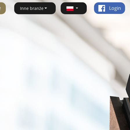
ę
Login
Inne branże