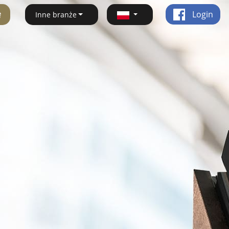
ę
Login
Inne branże