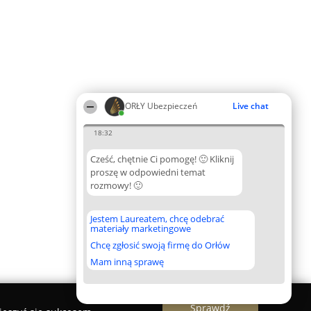
ORŁY Ubezpieczeń
Live chat
18:32
Cześć, chętnie Ci pomogę! 🙂 Kliknij
proszę w odpowiedni temat
rozmowy! 🙂
Jestem Laureatem, chcę odebrać
materiały marketingowe
Chcę zgłosić swoją firmę do Orłów
Mam inną sprawę
Sprawdź