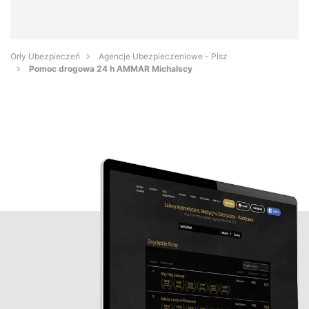
Orły Ubezpieczeń
Agencje Ubezpieczeniowe - Pisz
Pomoc drogowa 24 h AMMAR Michalscy