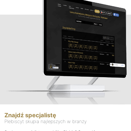
Znajdź specjalistę
Plebiscyt skupia najlepszych w branży