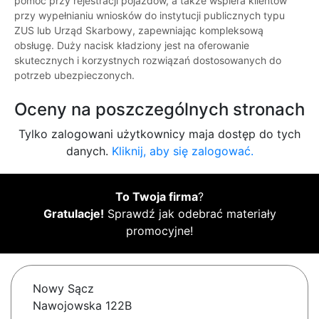
pomoc przy rejestracji pojazdów, a także wspiera klientów
przy wypełnianiu wniosków do instytucji publicznych typu
ZUS lub Urząd Skarbowy, zapewniając kompleksową
obsługę. Duży nacisk kładziony jest na oferowanie
skutecznych i korzystnych rozwiązań dostosowanych do
potrzeb ubezpieczonych.
Oceny na poszczególnych stronach
Tylko zalogowani użytkownicy maja dostęp do tych
danych.
Kliknij, aby się zalogować.
To Twoja firma
?
Gratulacje!
Sprawdź jak odebrać materiały
promocyjne!
Nowy Sącz
Nawojowska 122B