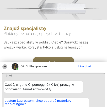
Znajdź specjalistę
Plebiscyt skupia najlepszych w branży
Szukasz specjalisty w pobliżu Ciebie? Sprawdź naszą
wyszukiwarkę. Korzystaj tylko z usług najlepszych!
Szukaj
ORŁY Ubezpieczeń
Live chat
01:05
Cześć, chętnie Ci pomogę! 🙂 Kliknij proszę w
odpowiedni temat rozmowy! 🙂
Organizator plebiscytu
Plebiscyt
Kontakt
Jestem Laureatem, chcę odebrać materiały
Bright Side Solutions sp. z o.
Laureaci
Kontakt
marketingowe
o. sp. k.
Lista