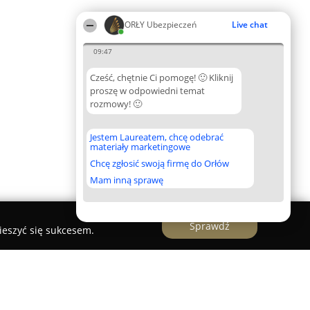
ORŁY Ubezpieczeń
Live chat
09:47
Cześć, chętnie Ci pomogę! 🙂 Kliknij
proszę w odpowiedni temat
rozmowy! 🙂
Jestem Laureatem, chcę odebrać
materiały marketingowe
Chcę zgłosić swoją firmę do Orłów
Mam inną sprawę
Sprawdź
ieszyć się sukcesem.