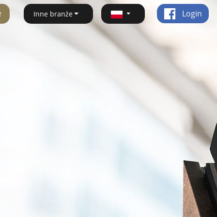
ę
Login
Inne branże