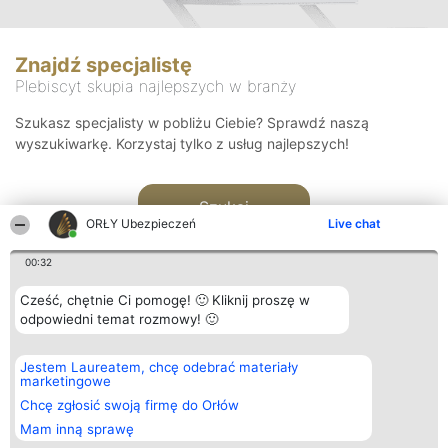
Znajdź specjalistę
Plebiscyt skupia najlepszych w branży
Szukasz specjalisty w pobliżu Ciebie? Sprawdź naszą
wyszukiwarkę. Korzystaj tylko z usług najlepszych!
Szukaj
ORŁY Ubezpieczeń
Live chat
00:32
Cześć, chętnie Ci pomogę! 🙂 Kliknij proszę w
odpowiedni temat rozmowy! 🙂
Organizator plebiscytu
Plebiscyt
Kontakt
Jestem Laureatem, chcę odebrać materiały
Bright Side Solutions sp. z o.
Laureaci
Kontakt
marketingowe
o. sp. k.
Lista
ul. Ruska 22
wszystkich
Chcę zgłosić swoją firmę do Orłów
Wrocław 50-079
Laureatów
Mam inną sprawę
KRS 0000749100 | Regon
Zasady
381313360 | NIP 8943132676
Regulamin