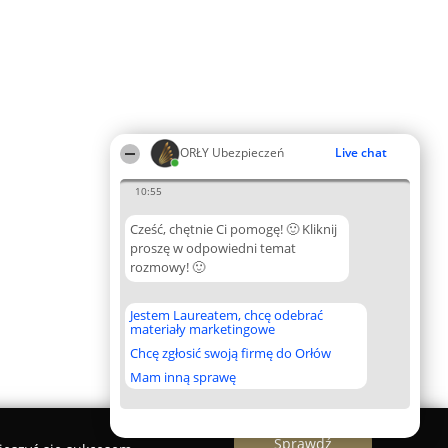
ORŁY Ubezpieczeń
Live chat
10:55
Cześć, chętnie Ci pomogę! 🙂 Kliknij
proszę w odpowiedni temat
rozmowy! 🙂
Jestem Laureatem, chcę odebrać
materiały marketingowe
Chcę zgłosić swoją firmę do Orłów
Mam inną sprawę
Sprawdź