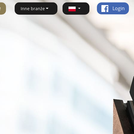
ę
Login
Inne branże