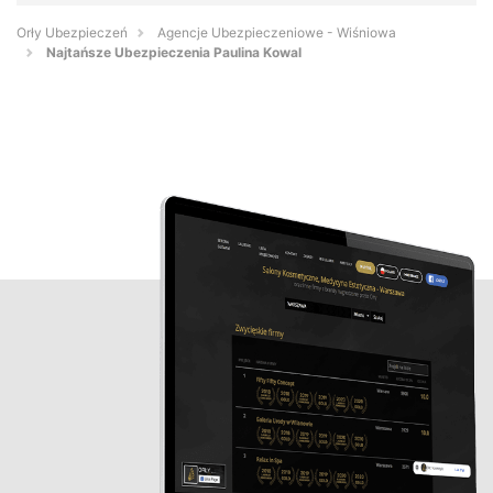
Orły Ubezpieczeń
Agencje Ubezpieczeniowe - Wiśniowa
Najtańsze Ubezpieczenia Paulina Kowal