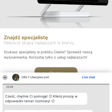
Znajdź specjalistę
Plebiscyt skupia najlepszych w branży
Szukasz specjalisty w pobliżu Ciebie? Sprawdź naszą
wyszukiwarkę. Korzystaj tylko z usług najlepszych!
Szukaj
ORŁY Ubezpieczeń
Live chat
23:29
Cześć, chętnie Ci pomogę! 🙂 Kliknij proszę w
odpowiedni temat rozmowy! 🙂
Organizator plebiscytu
Plebiscyt
Kontakt