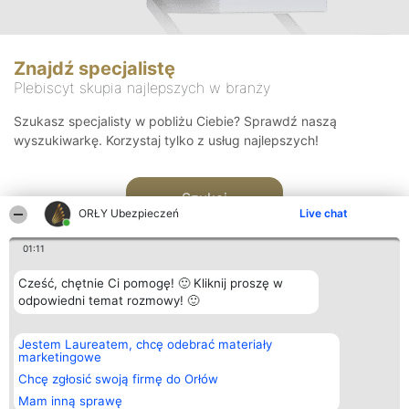
Znajdź specjalistę
Plebiscyt skupia najlepszych w branży
Szukasz specjalisty w pobliżu Ciebie? Sprawdź naszą
wyszukiwarkę. Korzystaj tylko z usług najlepszych!
Szukaj
ORŁY Ubezpieczeń
Live chat
01:11
Cześć, chętnie Ci pomogę! 🙂 Kliknij proszę w
odpowiedni temat rozmowy! 🙂
Organizator plebiscytu
Plebiscyt
Kontakt
Jestem Laureatem, chcę odebrać materiały
Bright Side Solutions sp. z o.
Laureaci
Kontakt
marketingowe
o. sp. k.
Lista
ul. Ruska 22
wszystkich
Chcę zgłosić swoją firmę do Orłów
Wrocław 50-079
Laureatów
Mam inną sprawę
KRS 0000749100 | Regon
Zasady