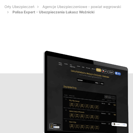
Orły Ubezpieczeń
Agencje Ubezpieczeniowe - powiat węgrowski
Polisa Expert - Ubezpieczenia Łukasz Woźnicki