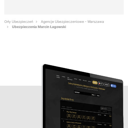
Orły Ubezpieczeń
Agencje Ubezpieczeniowe - Warszawa
Ubezpieczenia Marcin Łagowski