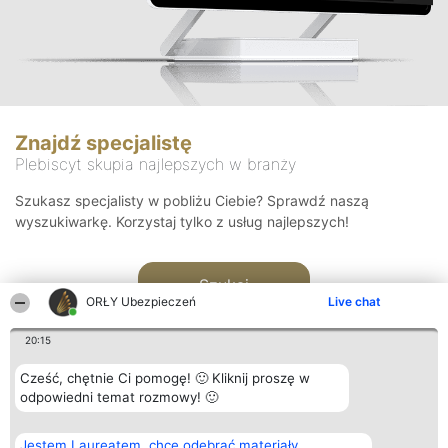
Znajdź specjalistę
Plebiscyt skupia najlepszych w branży
Szukasz specjalisty w pobliżu Ciebie? Sprawdź naszą
wyszukiwarkę. Korzystaj tylko z usług najlepszych!
Szukaj
ORŁY Ubezpieczeń
Live chat
20:15
Cześć, chętnie Ci pomogę! 🙂 Kliknij proszę w
odpowiedni temat rozmowy! 🙂
Organizator plebiscytu
Plebiscyt
Kontakt
Jestem Laureatem, chcę odebrać materiały
Bright Side Solutions sp. z o.
Laureaci
Kontakt