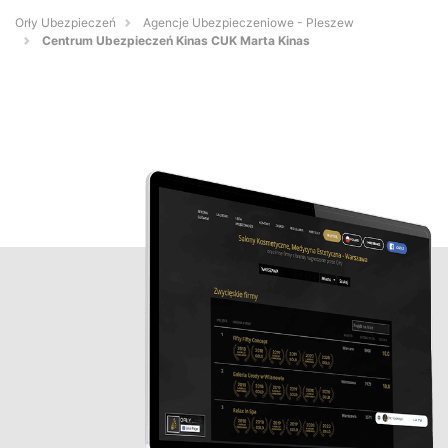
Orły Ubezpieczeń
Agencje Ubezpieczeniowe - Pleszew
Centrum Ubezpieczeń Kinas CUK Marta Kinas