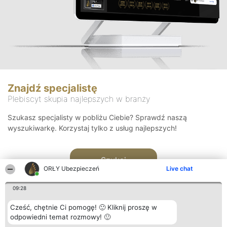
Znajdź specjalistę
Plebiscyt skupia najlepszych w branży
Szukasz specjalisty w pobliżu Ciebie? Sprawdź naszą
wyszukiwarkę. Korzystaj tylko z usług najlepszych!
Szukaj
ORŁY Ubezpieczeń
Live chat
09:28
Cześć, chętnie Ci pomogę! 🙂 Kliknij proszę w
odpowiedni temat rozmowy! 🙂