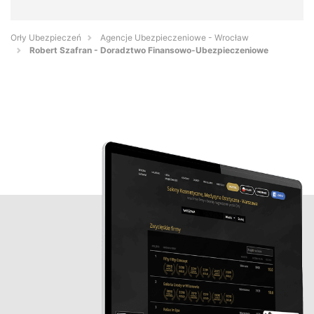
Orły Ubezpieczeń
Agencje Ubezpieczeniowe - Wrocław
Robert Szafran - Doradztwo Finansowo-Ubezpieczeniowe