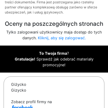
treści dokumentów. Firma jest postrzegana jako rzetelny
partner oferujący kompleksową obsługę zarówno w sferze
ubezpieczeń, jak i usług językowych.
Oceny na poszczególnych stronach
Tylko zalogowani użytkownicy maja dostęp do tych
danych.
Kliknij, aby się zalogować.
To Twoja firma
?
Gratulacje!
Sprawdź jak odebrać materiały
promocyjne!
Giżycko
Gizycko
Zobacz profil firmy na