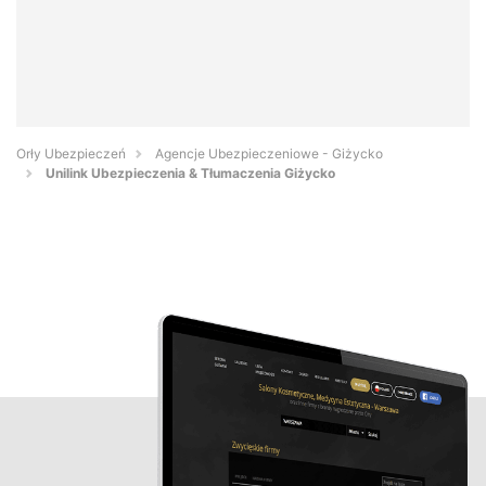
Orły Ubezpieczeń
Agencje Ubezpieczeniowe - Giżycko
Unilink Ubezpieczenia & Tłumaczenia Giżycko