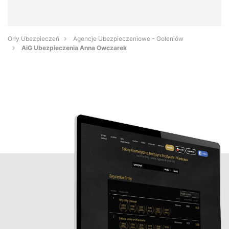
Orły Ubezpieczeń
Agencje Ubezpieczeniowe - Goleniów
AiG Ubezpieczenia Anna Owczarek